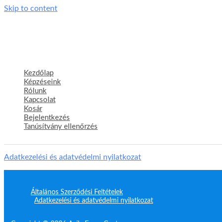
Skip to content
Kezdőlap
Képzéseink
Rólunk
Kapcsolat
Kosár
Bejelentkezés
Tanúsítvány ellenőrzés
Adatkezelési és adatvédelmi nyilatkozat
Általános Szerződési Feltételek
Adatkezelési és adatvédelmi nyilatkozat