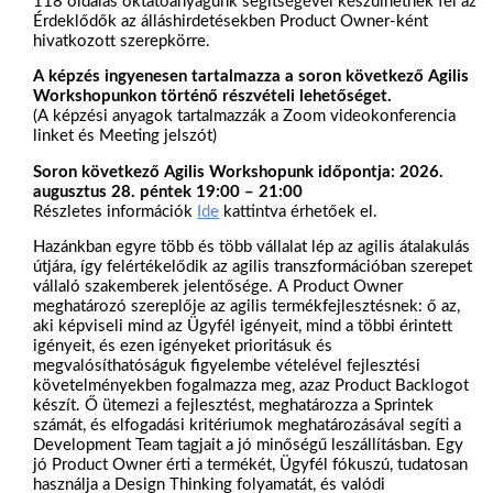
118 oldalas oktatóanyagunk segítségével készülhetnek fel az
Érdeklődők az álláshirdetésekben Product Owner-ként
hivatkozott szerepkörre.
A képzés ingyenesen tartalmazza a soron következő Agilis
Workshopunkon történő részvételi lehetőséget.
(A képzési anyagok tartalmazzák a Zoom videokonferencia
linket és Meeting jelszót)
Soron következő Agilis Workshopunk időpontja: 2026.
augusztus 28. péntek 19:00 – 21:00
Részletes információk
Ide
kattintva érhetőek el.
Hazánkban egyre több és több vállalat lép az agilis átalakulás
útjára, így felértékelődik az agilis transzformációban szerepet
vállaló szakemberek jelentősége. A Product Owner
meghatározó szereplője az agilis termékfejlesztésnek: ő az,
aki képviseli mind az Ügyfél igényeit, mind a többi érintett
igényeit, és ezen igényeket prioritásuk és
megvalósíthatóságuk figyelembe vételével fejlesztési
követelményekben fogalmazza meg, azaz Product Backlogot
készít. Ő ütemezi a fejlesztést, meghatározza a Sprintek
számát, és elfogadási kritériumok meghatározásával segíti a
Development Team tagjait a jó minőségű leszállításban. Egy
jó Product Owner érti a termékét, Ügyfél fókuszú, tudatosan
használja a Design Thinking folyamatát, és valódi