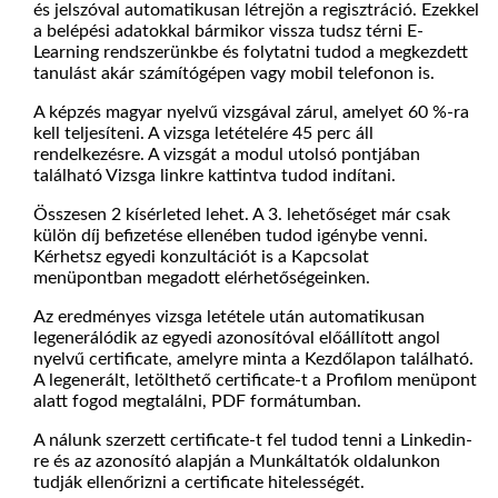
és jelszóval automatikusan létrejön a regisztráció. Ezekkel
a belépési adatokkal bármikor vissza tudsz térni E-
Learning rendszerünkbe és folytatni tudod a megkezdett
tanulást akár számítógépen vagy mobil telefonon is.
A képzés magyar nyelvű vizsgával zárul, amelyet 60 %-ra
kell teljesíteni. A vizsga letételére 45 perc áll
rendelkezésre. A vizsgát a modul utolsó pontjában
található Vizsga linkre kattintva tudod indítani.
Összesen 2 kísérleted lehet. A 3. lehetőséget már csak
külön díj befizetése ellenében tudod igénybe venni.
Kérhetsz egyedi konzultációt is a Kapcsolat
menüpontban megadott elérhetőségeinken.
Az eredményes vizsga letétele után automatikusan
legenerálódik az egyedi azonosítóval előállított angol
nyelvű certificate, amelyre minta a Kezdőlapon található.
A legenerált, letölthető certificate-t a Profilom menüpont
alatt fogod megtalálni, PDF formátumban.
A nálunk szerzett certificate-t fel tudod tenni a Linkedin-
re és az azonosító alapján a Munkáltatók oldalunkon
tudják ellenőrizni a certificate hitelességét.