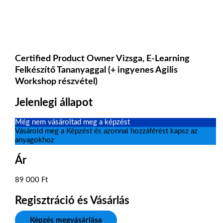
Certified Product Owner Vizsga, E-Learning
Felkészítő Tananyaggal (+ ingyenes Agilis
Workshop részvétel)
Jelenlegi állapot
Még nem vásároltad meg a képzést
Vásárold meg a Képzést és azonnal hozzáférést kapsz az
anyagokhoz
Ár
89 000 Ft
Regisztráció és Vásárlás
Képzés megvásárlása