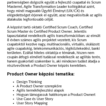
partnerségben dolgozik együtt a fejlesztő csapattal és Scrum
Masterrel, Agile Transformation Leader kollégákkal azért,
hogy minél magasabb Ügyfél Élményt (UX/CX) és
elégedettséget érjenek el együtt, azaz megvalósítsák az agilis
átalakulás legfontosabb célját.
A képzést tartó oktató Certified Scrum Coach, Certified
Scrum Master és Certified Product Owner. Jelentős
tapasztalattal rendelkezik agilis transzformációban: az elmúlt
8 évben számos agilis projektet vezetett, kis Scrum
csapatoktól kezdve nagy, multinacionális, virtuális, skálázott
agile csapatokig, telekommunikációs, légiközlekedési, banki
területen. Ezáltal hiteles oktatója e témának, hiszen nem
csupán átfogó elméleti tudással rendelkezik az agilitás terén,
hanem gyakorlati szakember is, aki mindezen tudást átadja a
résztvevőknek a Product Owner képzés keretében.
Product Owner képzési tematika:
Design Thinking
A Product Owner szerepköre
Agilis termékfejlesztési alapok
Hogyan támogassuk hatékonyan a Product Ownert
Use Case és User Story
User Story Mapping