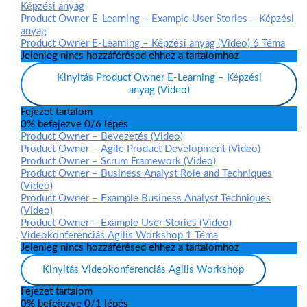
Képzési anyag
Product Owner E-Learning – Example User Stories – Képzési
anyag
Product Owner E-Learning – Képzési anyag (Video)
6 Téma
Jelenleg nincs hozzáférésed ehhez a tartalomhoz
Kinyitás
Product Owner E-Learning – Képzési
anyag (Video)
Fejezet tartalom
0% befejezve
0/6 lépés
Product Owner – Bevezetés (Video)
Product Owner – Agile Product Development (Video)
Product Owner – Scrum Framework (Video)
Product Owner – Business Analyst Role and Techniques
(Video)
Product Owner – Example Business Analyst Techniques
(Video)
Product Owner – Example User Stories (Video)
Videokonferenciás Agilis Workshop
1 Téma
Jelenleg nincs hozzáférésed ehhez a tartalomhoz
Kinyitás
Videokonferenciás Agilis Workshop
Fejezet tartalom
0% befejezve
0/1 lépés